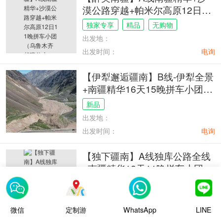
漠公路穿越+帕米尔高原12日11
晚拼车小团（乌鲁木齐起喀什
独家专享
精品
无购物
止）
出发地：
出发时间：
电询
【伊犁邂逅疆南】B线-伊犁全景
+南疆精华16天15晚拼车小团
（喀什起乌鲁木齐止）
新品
出发地：
出发时间：
电询
【独下疆南】A线独库公路全线
+南疆精华12天11晚拼车小团
（乌鲁木齐起喀什止）
纯游玩
跟团游
拼车结伴
出发地：
微信
定制游
WhatsApp
LINE
出发时间：
电询