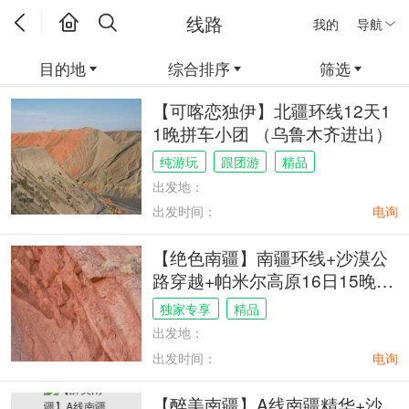
线路
我的
导航
目的地
综合排序
筛选
【可喀恋独伊】北疆环线12天1
1晚拼车小团 （乌鲁木齐进出）
纯游玩
跟团游
精品
出发地：
出发时间：
电询
【绝色南疆】南疆环线+沙漠公
路穿越+帕米尔高原16日15晚拼
车小团（乌鲁木齐进出）
独家专享
精品
出发地：
出发时间：
电询
【醉美南疆】A线南疆精华+沙